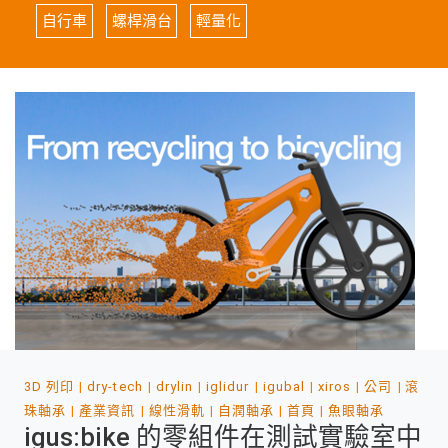
自行車
螺桿滑台
輕量化
3D 列印
dry-tech
drylin
iglidur
igubal
xiros
公司
滾
珠軸承
產業資訊
線性滑軌
自潤軸承
首頁
魚眼軸承
igus:bike 的零組件在測試實驗室中