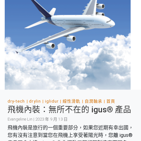
dry-tech
drylin
iglidur
線性滑軌
自潤軸承
首頁
飛機內裝：無所不在的 igus® 產品
Evangeline Lin | 2023 年 9 月 13 日
飛機內裝是旅行的一個重要部分，如果您近期有幸出國，
您有沒有注意到當您在飛機上享受著陽光時，您離 igus®