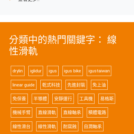
分類中的熱門關鍵字： 線
性滑軌
drylin
iglidur
igus
igus bike
igustaiwan
linear guide
乾式科技
先進封裝
免上油
免保養
半導體
安靜運行
工具機
易格斯
機械手臂
直線滑軌
直線軸承
積體電路
線性滑台
線性滑軌
耐腐蝕
自潤軸承