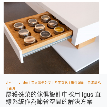
drylin
iglidur
業界實例分享
產業資訊
線性滑軌
自潤軸承
首頁
屢獲殊榮的傢俱設計中採用 igus 直
線系統作為節省空間的解決方案