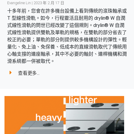
Evangeline Lin | 2023 年 2 月 17 日
十多年前，您會在許多機台設備上看到傳統的滾珠軸承或
T 型線性滑軌。如今，行程靈活且耐用的 drylin® W 自潤
式線性滑軌的問世已經改變了這個規則。drylin® W 自潤
式線性滑軌提供雙軌及單軌的規格，在雙軌的部分省去了
校正的必要；單軌的部分則提供較多機構設計的彈性。輕
量化、免上油、免保養、低成本的直線滑軌取代了傳統用
心軸支撐的連座軸承，其中不必要的軸封、連桿機構和潤
滑系統都一併被取代。
查看更多...