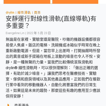
drylin
線性滑軌
首頁
安靜運行對線性滑軌(直線導軌)有
多重要？
Evangeline Lin | 2022 年 5 月 23 日
無論是在家裡、實驗室還是醫院，吵雜的機器設備都很容
易使人焦慮。飯店的電梯、洗碗機或冰箱似乎時常在晚上
重新啟動電源。但是，當您早上出差時，打開抽屜時所發
出的異音或新手提箱在地板上滾動的噪音也令人不悅。安
靜，是一種無聲的力量。當我們比較傳統滾珠滑軌和
drylin® 線性滑軌時，可以很快理解到：「做出正確的選
擇，有助於減少噪音。」讓我們思考在醫療技術、實驗
室、傢俱和廚房領域以及其他產品應用，正如我們在餐飲
行業中看到的移動機器人，自動化將豐富我們的日常生
活。如果這是未來的趨勢，那麼這些有趣的應用至少應該
保持安靜！
查看更多...