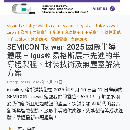
chainflex
dry-tech
drylin
echain
iglidur
tribo-tape
xiros
公司
展覽資訊
拖鏈
滾珠軸承
產業資訊
線性滑軌
自潤軸承
轉盤軸承
電線電纜
魚眼軸承
SEMICON Taiwan 2025 國際半導
體展 – igus® 易格斯展示先進的半
導體製程、封裝技術及無塵室解決
方案
Evangeline Lin | 2025 年 7 月 23 日
igus® 易格斯邀請您在 2025 年 9 月 10 日至 12 日舉辦的
SEMICON Taiwan 蒞臨我們的攤位 Q5330！ 了解更多關
於我們創新且經過驗證的產品，探討引領 AI 時代的晶片
創新與智慧製造，汲取半導體供應鏈、先進製程等成功經
驗，掌握最新市場趨勢！
查看更多...