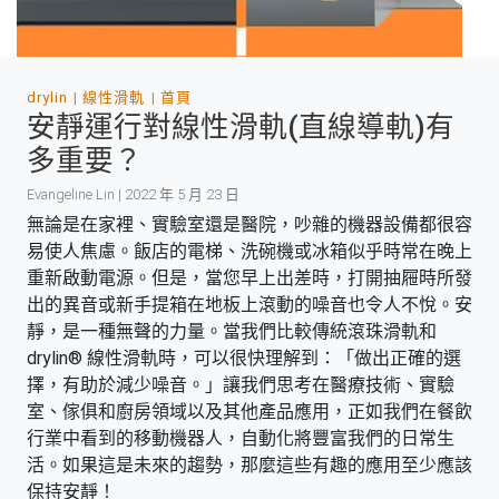
drylin
線性滑軌
首頁
安靜運行對線性滑軌(直線導軌)有
多重要？
Evangeline Lin | 2022 年 5 月 23 日
無論是在家裡、實驗室還是醫院，吵雜的機器設備都很容
易使人焦慮。飯店的電梯、洗碗機或冰箱似乎時常在晚上
重新啟動電源。但是，當您早上出差時，打開抽屜時所發
出的異音或新手提箱在地板上滾動的噪音也令人不悅。安
靜，是一種無聲的力量。當我們比較傳統滾珠滑軌和
drylin® 線性滑軌時，可以很快理解到：「做出正確的選
擇，有助於減少噪音。」讓我們思考在醫療技術、實驗
室、傢俱和廚房領域以及其他產品應用，正如我們在餐飲
行業中看到的移動機器人，自動化將豐富我們的日常生
活。如果這是未來的趨勢，那麼這些有趣的應用至少應該
保持安靜！