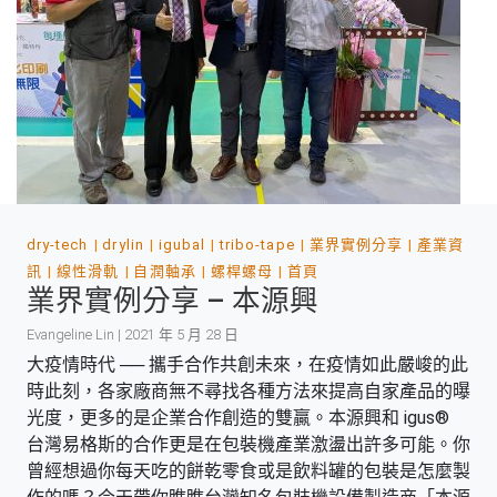
dry-tech
drylin
igubal
tribo-tape
業界實例分享
產業資
訊
線性滑軌
自潤軸承
螺桿螺母
首頁
業界實例分享 – 本源興
Evangeline Lin | 2021 年 5 月 28 日
大疫情時代 ── 攜手合作共創未來，在疫情如此嚴峻的此
時此刻，各家廠商無不尋找各種方法來提高自家產品的曝
光度，更多的是企業合作創造的雙贏。本源興和 igus®
台灣易格斯的合作更是在包裝機產業激盪出許多可能。你
曾經想過你每天吃的餅乾零食或是飲料罐的包裝是怎麼製