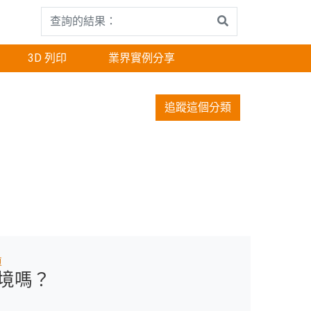
3D 列印
業界實例分享
追蹤這個分類
頁
境嗎？