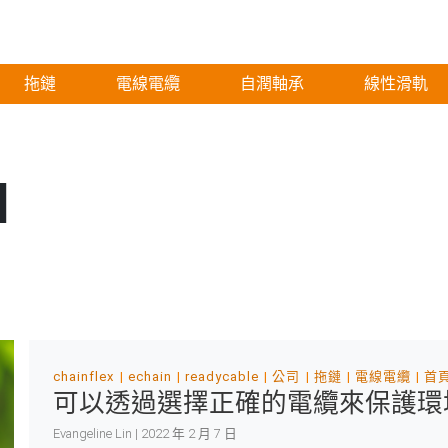
拖鏈
電線電纜
自潤軸承
線性滑軌
l
chainflex
echain
readycable
公司
拖鏈
電線電纜
首
可以透過選擇正確的電纜來保護環
Evangeline Lin | 2022 年 2 月 7 日