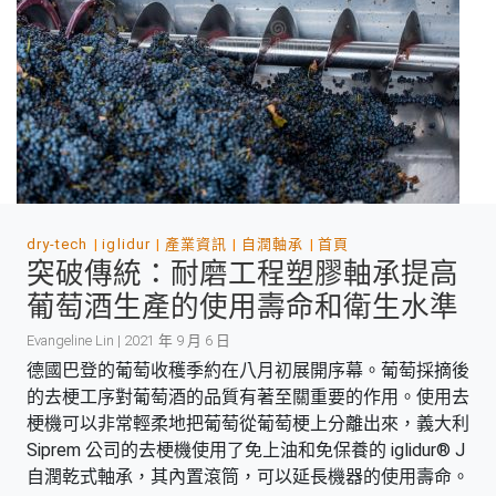
dry-tech
iglidur
產業資訊
自潤軸承
首頁
突破傳統：耐磨工程塑膠軸承提高
葡萄酒生產的使用壽命和衛生水準
Evangeline Lin | 2021 年 9 月 6 日
德國巴登的葡萄收穫季約在八月初展開序幕。葡萄採摘後
的去梗工序對葡萄酒的品質有著至關重要的作用。使用去
梗機可以非常輕柔地把葡萄從葡萄梗上分離出來，義大利
Siprem 公司的去梗機使用了免上油和免保養的 iglidur® J
自潤乾式軸承，其內置滾筒，可以延長機器的使用壽命。