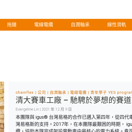
拖鏈
電線電纜
自潤軸承
線性滑軌
chainflex
公司
自潤軸承
電線電纜
青年學子 YES progra
清大賽車工廠 – 馳騁於夢想的賽
Evangeline Lin | 2021 年 12 月 9 日
本團隊與 igus® 台灣易格的合作已邁入第四年，從四代
灣易格斯的支持。2017年，在本團隊最艱困的時期， i
纜，協助本隊完成架設電動車中最核心的電力系統。貴司