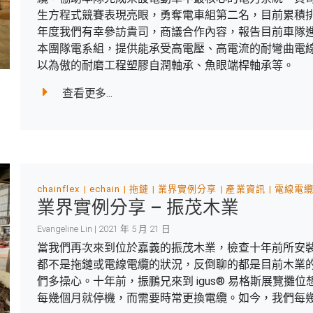
生方程式競賽表現亮眼，勇奪電車組第二名，目前累積
年度我們有幸參訪貴司，商議合作內容，報告目前車隊進度
本團隊電系組，提供能承受高電壓、高電流的耐彎曲電線電
以為傲的耐磨工程塑膠自潤軸承、魚眼端桿軸承等。
查看更多...
chainflex
echain
拖鏈
業界實例分享
產業資訊
電線電
業界實例分享 – 振茂木業
Evangeline Lin | 2021 年 5 月 21 日
當我們再次來到位於嘉義的振茂木業，檢查十年前所安
都不是拖鏈或電線電纜的狀況，反倒聊的都是目前木業的景
們多操心。十年前，振鵬兄來到 igus® 易格斯展覽
每幾個月就停機，而需要時常更換電纜。如今，我們每