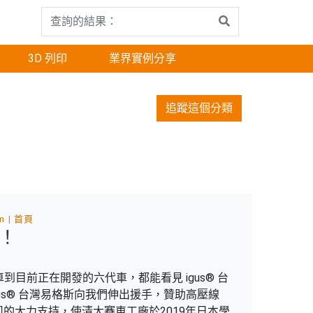
3D 列印
業界實例分享
追蹤這個分類
m
首頁
道！
車到目前正在開發的六代車，都能看見 igus® 台
gus® 台灣易格斯向我們伸出援手，贊助高壓線
的大力支持，使清大賽車工廠於2019年日本學