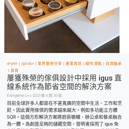
drylin
iglidur
業界實例分享
產業資訊
線性滑軌
自潤軸承
首頁
屢獲殊榮的傢俱設計中採用 igus 直
線系統作為節省空間的解決方案
Evangeline Lin | 2023 年 6 月 30 日
目前全球許多人都是在不甚寬廣的空間中生活、工作和烹
飪。因此實用傢俱的需求越來越大，例如多功能立方體
SQR。這個方形解決方案將廚房櫥櫃、辦公桌和餐桌融合
為一體。為創造足夠的儲藏空間，發明者採用了 igus 免