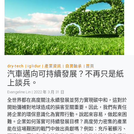
dry-tech
iglidur
產業資訊
自潤軸承
首頁
汽車邁向可持續發展？不再只是紙
上談兵。
Evangeline Lin | 2022 年 3 月 31 日
全世界都在高度關注永續發展並努力實現碳中和，這對於
開始彌補對地球造成的損害至關重要。因此，我們有責任
將企業的環保意識化為實際行動。說起來容易，做起來困
難。企業如何落實可持續發展目標？高度勞力密集的產業
能在這場艱困的戰鬥中做出貢獻嗎？例如：充斥著髒污、