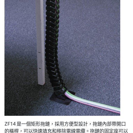
ZF14 是一個矩形拖鏈，採用方便型設計，拖鏈內部帶開口
的橫桿，可以快速填充和移除電線電纜。拖鏈的固定座可以