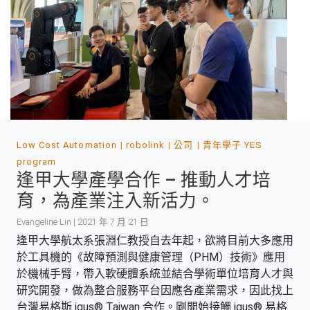
Low Cost Automation
robolink
公司
青年學子 YES
program
逢甲大學產學合作 – 推動人才培
育，為產業注入新活力。
Evangeline Lin | 2021 年 7 月 21 日
逢甲大學航太系張淵仁教授自去年起，欲將目前大多應用
於工具機的《故障預測與健康管理（PHM）技術》應用
於機械手臂，帶入軟硬體系統並結合學術單位培育人才與
研究開發，做為整合服務平台因應各產業需求，因此找上
台灣易格斯 igus® Taiwan 合作。剛開始接觸 igus® 易格