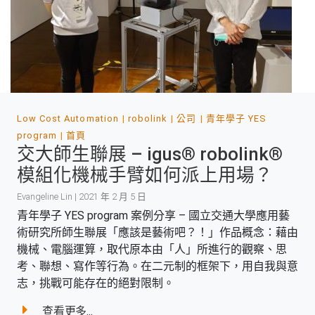
Low Cost Automation
robolink
公司
青年學子 YES
program
首頁
交大師生聯展 – igus® robolink®
模組化機械手臂如何派上用場？
Evangeline Lin | 2021 年 2 月 5 日
青年學子 YES program 案例分享 – 國立交通大學應用藝
術研究所師生聯展「應該是藝術吧？！」作品概念：藉由
機械、電腦運算，取代原本由「人」所進行的觀察、思
考、聯想、寫作等行為。在二元制的框架下，用自我與意
志，挑戰可能存在的絕對限制。
查看更多...