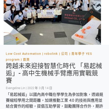
Low Cost Automation
robolink
公司
青年學子 YES
program
首頁
跨越未來迎接智慧化時代 「易起械
逅」- 高中生機械手臂應用實戰競
賽
Evangeline Lin | 2022 年 3 月 14 日
「易起械逅」以國內高中職在學學生為參加對象，透過競
賽縮短學用之間距離，加速推動工業 4.0 的技術與應用並
結合實作的經驗，提倡互助學習，鼓勵團隊合作外，期許