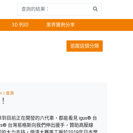
3D 列印
業界實例分享
追蹤這個分類
m
首頁
道！
車到目前正在開發的六代車，都能看見 igus® 台
gus® 台灣易格斯向我們伸出援手，贊助高壓線
的大力支持，使清大賽車工廠於2019年日本學