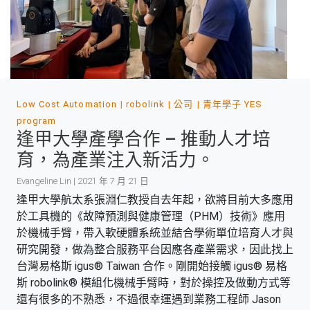
Low Cost Automation
robolink
公司
青年學子 YES
program
逢甲大學產學合作 – 推動人才培
育，為產業注入新活力。
Evangeline Lin | 2021 年 7 月 21 日
逢甲大學航太系張淵仁教授自去年起，欲將目前大多應用
於工具機的《故障預測與健康管理（PHM）技術》應用
於機械手臂，帶入軟硬體系統並結合學術單位培育人才與
研究開發，做為整合服務平台因應各產業需求，因此找上
台灣易格斯 igus® Taiwan 合作。剛開始接觸 igus® 易格
斯 robolink® 模組化機械手臂時，對於操控及做動方式等
還有很多的不熟悉，不過很幸運遇到業務工程師 Jason