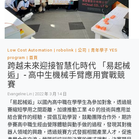
Low Cost Automation
robolink
公司
青年學子 YES
program
首頁
跨越未來迎接智慧化時代 「易起械
逅」- 高中生機械手臂應用實戰競
賽
Evangeline Lin | 2022 年 3 月 14 日
「易起械逅」以國內高中職在學學生為參加對象，透過競
賽縮短學用之間距離，加速推動工業 4.0 的技術與應用並
結合實作的經驗，提倡互助學習，鼓勵團隊合作外，期許
參賽高中職生經由營隊體驗與動手做的過程，發現其對機
器人領域的興趣，透過競賽方式發掘相關產業人才，促進